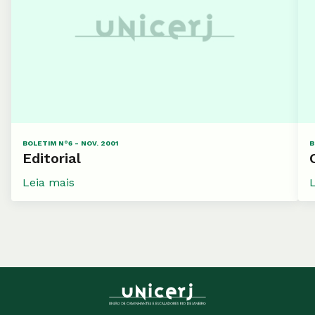
BOLETIM N°6 - NOV. 2001
B
Editorial
Leia mais