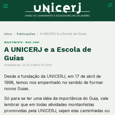
tuição
A UNICERJ e a Escola de Guias
Início
Publicações
BOLETIM N°6 - NOV. 2001
A UNICERJ e a Escola de
Guias
ões
Publicado em:
22 DE JUNHO DE 2002
ações
Desde a fundação da UNICERJ, em 17 de abril de
1998, temos nos empenhado no sentido de formar
eca
novos Guias.
Só para se ter uma idéia da importância do Guia, vale
o
lembrar que em todas atividades montanhistas
promovidas pela UNICERJ, sejam elas caminhadas ou