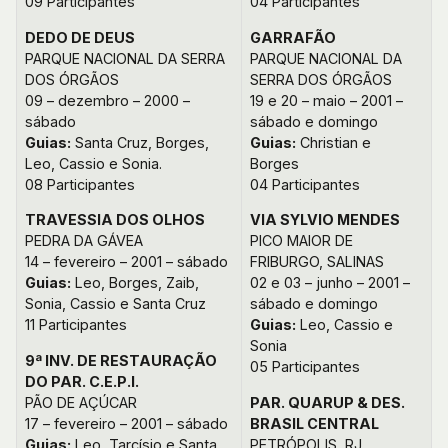
09 Participantes
04 Participantes
DEDO DE DEUS
GARRAFÃO
PARQUE NACIONAL DA SERRA
PARQUE NACIONAL DA
DOS ÓRGÃOS
SERRA DOS ÓRGÃOS
09 – dezembro – 2000 –
19 e 20 – maio – 2001 –
sábado
sábado e domingo
Guias:
Santa Cruz, Borges,
Guias:
Christian e
Leo, Cassio e Sonia.
Borges
08 Participantes
04 Participantes
TRAVESSIA DOS OLHOS
VIA SYLVIO MENDES
PEDRA DA GÁVEA
PICO MAIOR DE
14 – fevereiro – 2001 – sábado
FRIBURGO, SALINAS
Guias:
Leo, Borges, Zaib,
02 e 03 – junho – 2001 –
Sonia, Cassio e Santa Cruz
sábado e domingo
11 Participantes
Guias:
Leo, Cassio e
Sonia
9ª INV. DE RESTAURAÇÃO
05 Participantes
DO PAR. C.E.P.I.
PÃO DE AÇÚCAR
PAR. QUARUP & DES.
17 – fevereiro – 2001 – sábado
BRASIL CENTRAL
Guias:
Leo, Tarcísio e Santa
PETRÓPOLIS, RJ