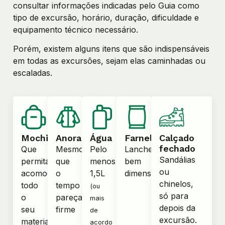
consultar informações indicadas pelo Guia como
tipo de excursão, horário, duração, dificuldade e
equipamento técnico necessário.
Porém, existem alguns itens que são indispensáveis
em todas as excursões, sejam elas caminhadas ou
escaladas.
Mochila
Anoraque
Água
Farnel
Calçado
fechado
Que
Mesmo
Pelo
Lanche
Sandálias
permita
que
menos
bem
ou
acomodar
o
1,5L
dimensionado
chinelos,
todo
tempo
(ou
só para
o
pareça
mais
depois da
seu
firme
de
excursão.
material
acordo