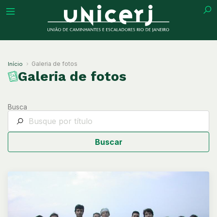
tuição
Galeria de fotos
Início
Galeria de fotos
Busca
ões
ações
Buscar
eca
o