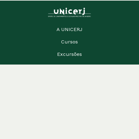
A UNICERJ
Cursos
Excursões
Publicações
Biblioteca
Contato
(21) 3826-1459
contato@unicerj.org.br
Largo do Machado, 29 Sala 608 - Catete, Rio de
Janeiro
Reuniões Sociais às Quintas-Feiras a partir das