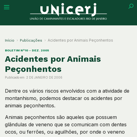
ção
Acidentes por Animais Peçonhentos
Início
Publicações
BOLETIM N°10 - DEZ. 2005
Acidentes por Animais
Peçonhentos
s
Publicado em:
2 DE JANEIRO DE 2006
es
Dentre os vários riscos envolvidos com a atividade de
montanhismo, podemos destacar os acidentes por
animais peçonhentos.
Animais peçonhentos são aqueles que possuem
glândulas de veneno que se comunicam com dentes
ocos, ou ferrões, ou aguilhões, por onde o veneno