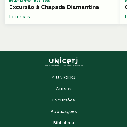
BOLETIM N°10 - DEZ. 2005
B
Excursão à Chapada Diamantina
Leia mais
A UNICERJ
Cursos
Excursões
Publicações
Biblioteca