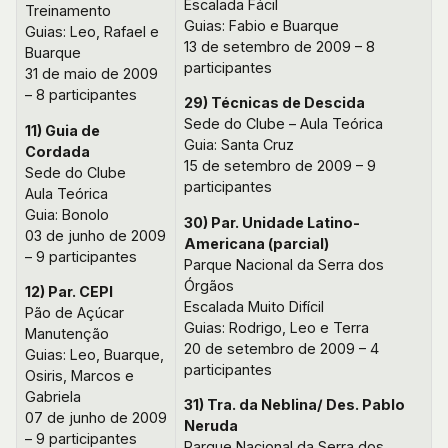
Escalada Fácil
Treinamento
Guias: Fabio e Buarque
Guias: Leo, Rafael e
13 de setembro de 2009 – 8
Buarque
participantes
31 de maio de 2009
– 8 participantes
29) Técnicas de Descida
Sede do Clube – Aula Teórica
11) Guia de
Guia: Santa Cruz
Cordada
15 de setembro de 2009 – 9
Sede do Clube
participantes
Aula Teórica
Guia: Bonolo
30) Par. Unidade Latino-
03 de junho de 2009
Americana (parcial)
– 9 participantes
Parque Nacional da Serra dos
Órgãos
12) Par. CEPI
Escalada Muito Difícil
Pão de Açúcar
Guias: Rodrigo, Leo e Terra
Manutenção
20 de setembro de 2009 – 4
Guias: Leo, Buarque,
participantes
Osiris, Marcos e
Gabriela
31) Tra. da Neblina/ Des. Pablo
07 de junho de 2009
Neruda
– 9 participantes
Parque Nacional da Serra dos