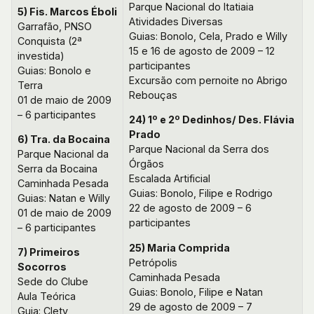
Parque Nacional do Itatiaia
5) Fis. Marcos Éboli
Atividades Diversas
Garrafão, PNSO
Guias: Bonolo, Cela, Prado e Willy
Conquista (2ª
15 e 16 de agosto de 2009 – 12
investida)
participantes
Guias: Bonolo e
Excursão com pernoite no Abrigo
Terra
Rebouças
01 de maio de 2009
– 6 participantes
24) 1º e 2º Dedinhos/ Des. Flávia
Prado
6) Tra. da Bocaina
Parque Nacional da Serra dos
Parque Nacional da
Órgãos
Serra da Bocaina
Escalada Artificial
Caminhada Pesada
Guias: Bonolo, Filipe e Rodrigo
Guias: Natan e Willy
22 de agosto de 2009 – 6
01 de maio de 2009
participantes
– 6 participantes
25) Maria Comprida
7) Primeiros
Petrópolis
Socorros
Caminhada Pesada
Sede do Clube
Guias: Bonolo, Filipe e Natan
Aula Teórica
29 de agosto de 2009 – 7
Guia: Clety