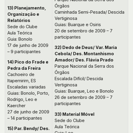
Órgãos
13) Planejamento,
Caminhada Semi-Pesada/ Descida
Organização e
Vertiginosa
Relatórios
Guias: Buarque e Osiris
Sede do Clube
20 de setembro de 2009 – 7
Aula Teórica
participantes
Guia: Bonolo
17 de junho de 2009
32) Dedo de Deus/ Var. Maria
– 9 participantes
Cebola/ Des. Montanhismo
Amador/ Des. Flávia Prado
14) Pico do Frade e
Parque Nacional da Serra dos
Pedra da Freira
Órgãos
Cachoeiro de
Escalada Difícil/ Descida
Itapemirim, ES
Vertiginosa
Escaladas variadas
Guias: Buarque, Leo e Bonolo
Guias: Bonolo, Porto,
26 de setembro de 2009 – 7
Rodrigo, Leo e
participantes
Kaercher
27 de junho de 2009
33) Material Móvel
– 14 participantes
Sede do Clube
Aula Teórica
15) Par. Bendy/ Des.
Guia: Leo