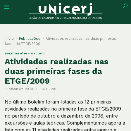
tuição
Atividades realizadas nas duas primeiras
Início
Publicações
fases da ETGE/2009
BOLETIM N°14 - MAI. 2010
Atividades realizadas nas
ões
duas primeiras fases da
ETGE/2009
ações
Publicado em:
20 DE JULHO DE 2011
eca
No último Boletim foram listadas as 12 primeiras
atividades realizadas na primeira fase da ETGE/2009
o
no período de outubro a dezembro de 2008, entre
excursões e aulas teóricas. Complementamos agora a
lista com as 11 atividades realizadas entre janeiro e