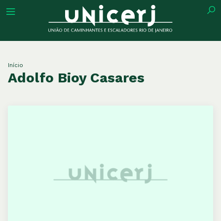
tuição
Início
Adolfo Bioy Casares
ões
ações
eca
o