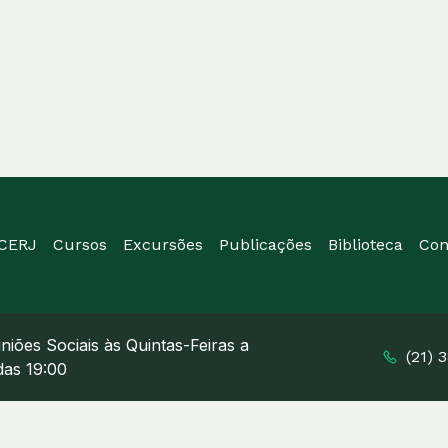
ICERJ
Cursos
Excursões
Publicações
Biblioteca
Con
niões Sociais às Quintas-Feiras a
(21) 
 das 19:00