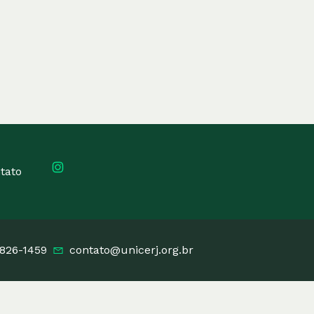
tato
3826-1459
contato@unicerj.org.br