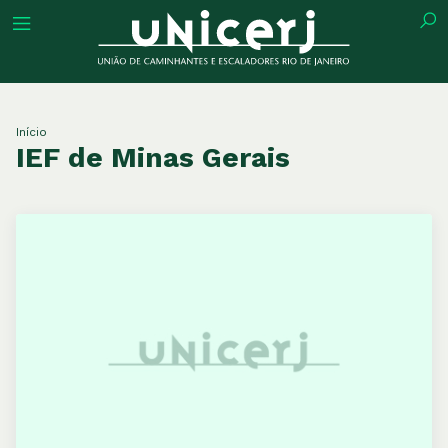
tuição
Início
IEF de Minas Gerais
ões
ações
eca
o