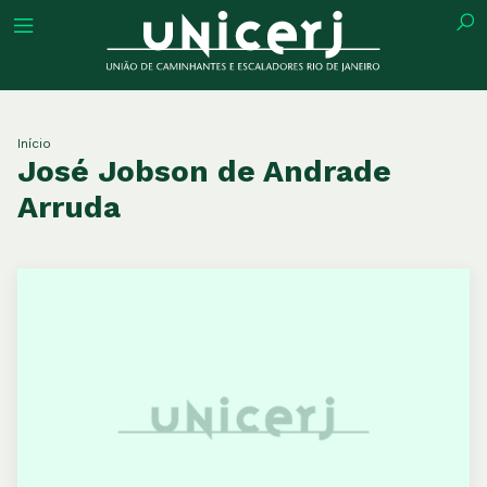
tuição
Início
José Jobson de Andrade
Arruda
ões
ações
eca
o