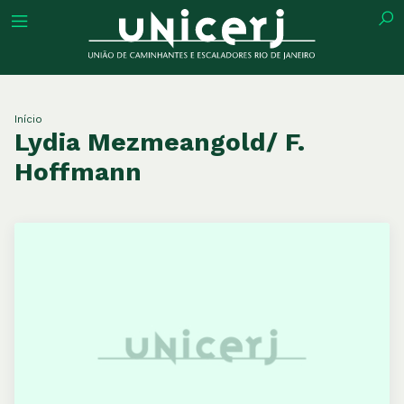
tuição
Início
Lydia Mezmeangold/ F.
Hoffmann
ões
ações
eca
o