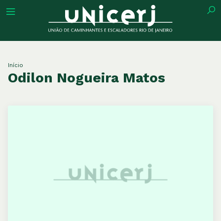
tuição
Início
Odilon Nogueira Matos
ões
ações
eca
o