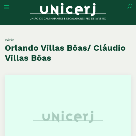
tuição
Início
Orlando Villas Bôas/ Cláudio
Villas Bôas
ões
ações
eca
o