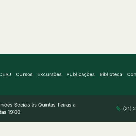
ICERJ
Cursos
Excursões
Publicações
Biblioteca
Con
niões Sociais às Quintas-Feiras a
(21) 
 das 19:00