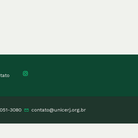
tato
2051-3080
contato@unicerj.org.br