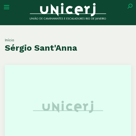
tuição
Início
Sérgio Sant'Anna
ões
ações
eca
o