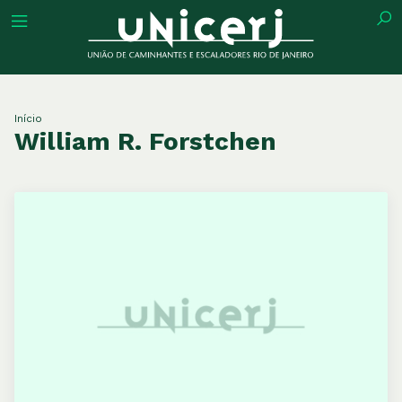
tuição
Início
William R. Forstchen
ões
ações
eca
o