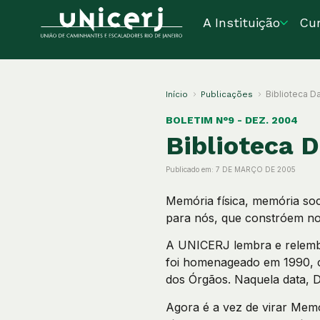
A Instituição
Cu
Biblioteca Da
Início
Publicações
BOLETIM N°9 - DEZ. 2004
Biblioteca D
Publicado em:
7 DE MARÇO DE 2005
Memória física, memória soc
para nós, que constróem no
A UNICERJ lembra e relembr
foi homenageado em 1990, c
dos Órgãos. Naquela data, 
Agora é a vez de virar Memó