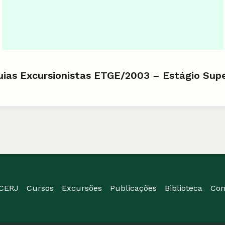
uias Excursionistas ETGE/2003 – Estágio Sup
ICERJ
Cursos
Excursões
Publicações
Biblioteca
Con