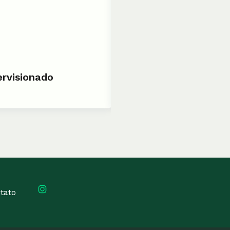
BOLETIM N°9 - DEZ. 2004
ervisionado
Novas Conquistas
Leia mais
tato