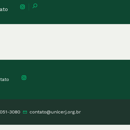
ato
tato
2051-3080
contato@unicerj.org.br