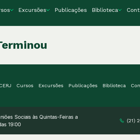
rsos
Excursões
Publicações
Biblioteca
Cont
Terminou
ICERJ
Cursos
Excursões
Publicações
Biblioteca
Con
niões Sociais às Quintas-Feiras a
(21) 
 das 19:00