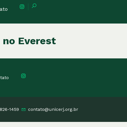
ato
 no Everest
tato
3826-1459
contato@unicerj.org.br