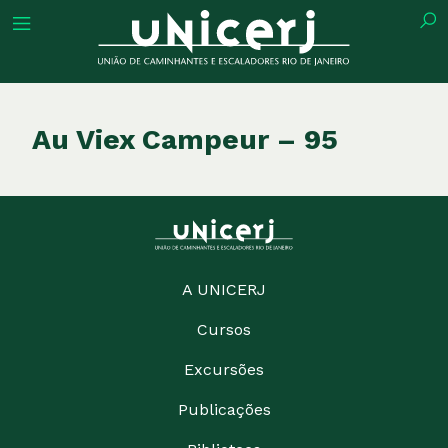
tuição
Au Viex Campeur – 95
ões
ações
A UNICERJ
Cursos
eca
Excursões
o
Publicações