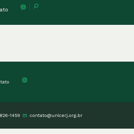
ato
tato
3826-1459
contato@unicerj.org.br