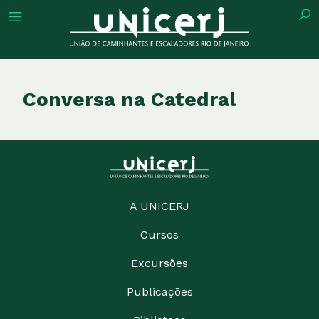
tuição
Conversa na Catedral
ões
ações
A UNICERJ
Cursos
eca
Excursões
o
Publicações