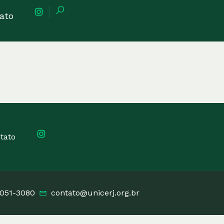
ato
tato
2051-3080
contato@unicerj.org.br