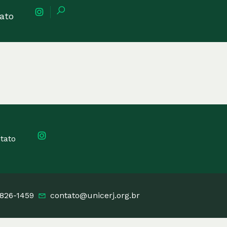
ato
tato
3826-1459
contato@unicerj.org.br