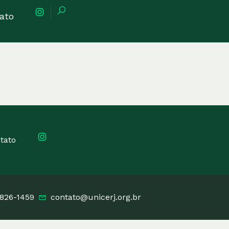
ato
tato
3826-1459
contato@unicerj.org.br