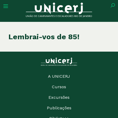
tuição
Lembrai-vos de 85!
ões
ações
A UNICERJ
Cursos
eca
Excursões
o
Publicações