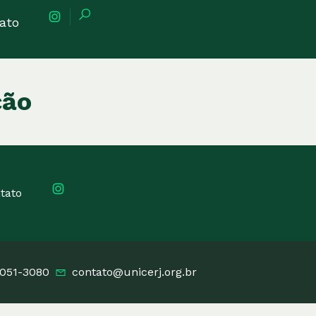
ato
ção
tato
2051-3080
contato@unicerj.org.br