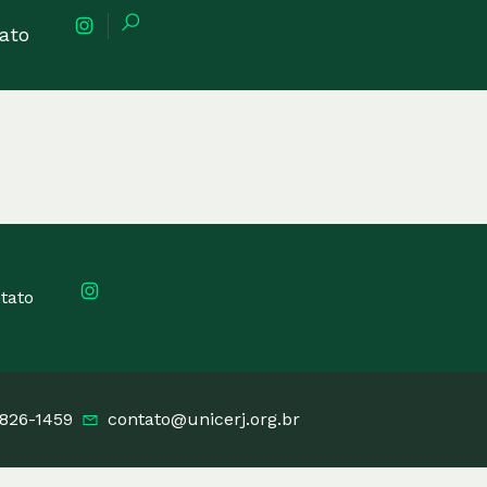
ato
tato
3826-1459
contato@unicerj.org.br