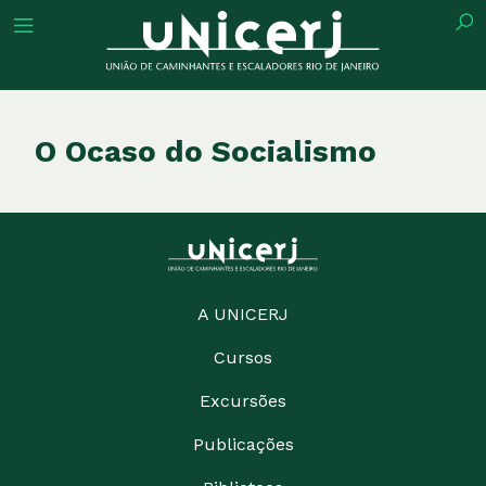
tuição
O Ocaso do Socialismo
ões
ações
A UNICERJ
Cursos
eca
Excursões
o
Publicações