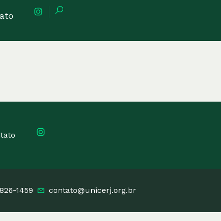
ato
tato
3826-1459
contato@unicerj.org.br