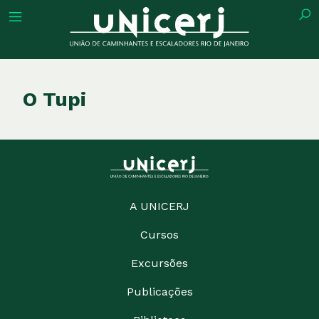
tuição
O Tupi
ões
ações
A UNICERJ
Cursos
eca
Excursões
o
Publicações