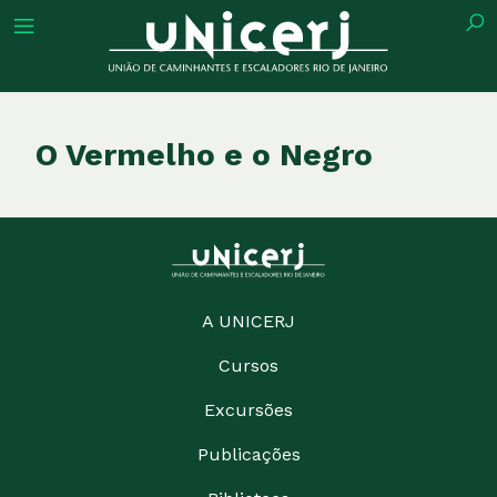
tuição
O Vermelho e o Negro
ões
ações
A UNICERJ
Cursos
eca
Excursões
o
Publicações