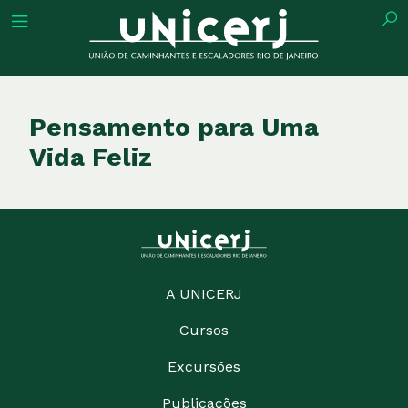
tuição
Pensamento para Uma
Vida Feliz
ões
ações
A UNICERJ
eca
Cursos
o
Excursões
Publicações