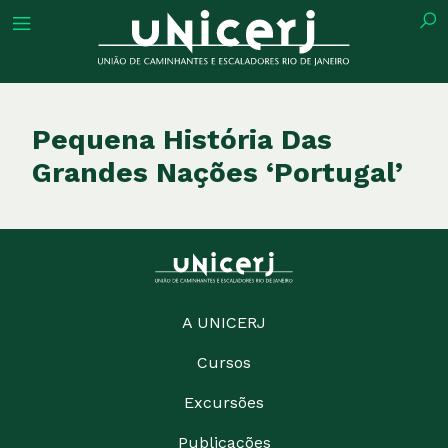
tuição
Pequena História Das
Grandes Nações ‘Portugal’
ões
ações
A UNICERJ
eca
Cursos
o
Excursões
Publicações