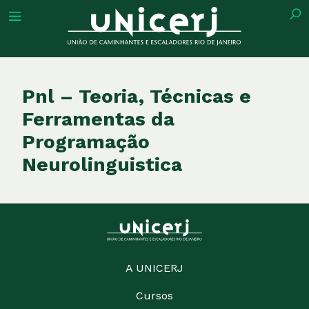
tuição
Pnl – Teoria, Técnicas e
Ferramentas da
Programação
ões
Neurolinguistica
ações
eca
A UNICERJ
o
Cursos