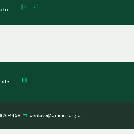
ato
tato
3826-1459
contato@unicerj.org.br