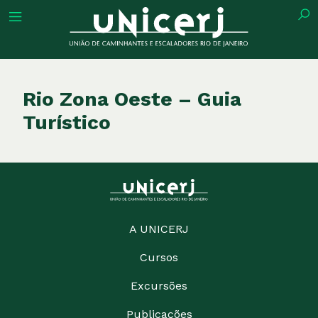
tuição
Rio Zona Oeste – Guia
Turístico
ões
ações
A UNICERJ
eca
Cursos
o
Excursões
Publicações