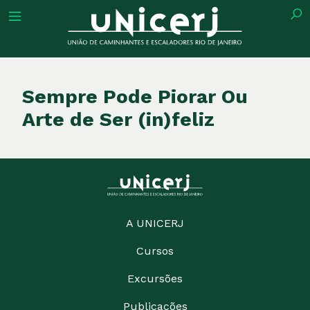
tuição
Sempre Pode Piorar Ou
Arte de Ser (in)feliz
ões
ações
A UNICERJ
eca
Cursos
o
Excursões
Publicações