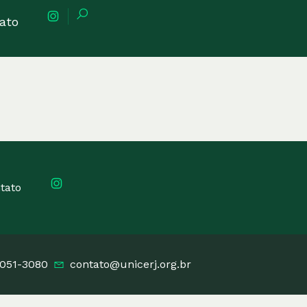
ato
tato
2051-3080
contato@unicerj.org.br