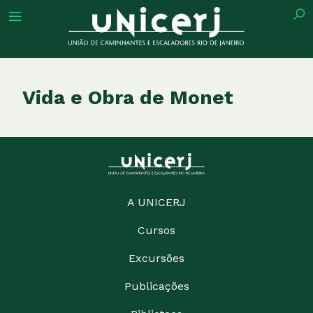
tuição
Vida e Obra de Monet
ões
ações
A UNICERJ
Cursos
eca
Excursões
o
Publicações