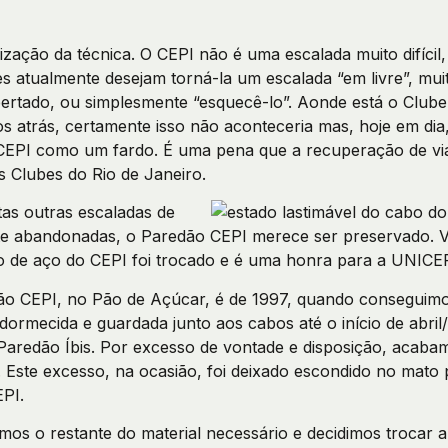
zação da técnica. O CEPI não é uma escalada muito difícil,
 atualmente desejam torná-la um escalada “em livre”, muito
ertado, ou simplesmente “esquecê-lo”. Aonde está o Clube
 atrás, certamente isso não aconteceria mas, hoje em dia
PI como um fardo. É uma pena que a recuperação de vias
s Clubes do Rio de Janeiro.
tas outras escaladas de
e abandonadas, o Paredão CEPI merece ser preservado. Vá
o de aço do CEPI foi trocado e é uma honra para a UNICE
dão CEPI, no Pão de Açúcar, é de 1997, quando conseguim
adormecida e guardada junto aos cabos até o início de abr
 Paredão Íbis. Por excesso de vontade e disposição, acab
 Este excesso, na ocasião, foi deixado escondido no mato 
EPI.
os o restante do material necessário e decidimos trocar a