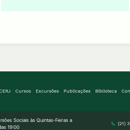
ICERJ
Cursos
Excursões
Publicações
Biblioteca
Con
niões Sociais às Quintas-Feiras a
(21) 
 das 19:00