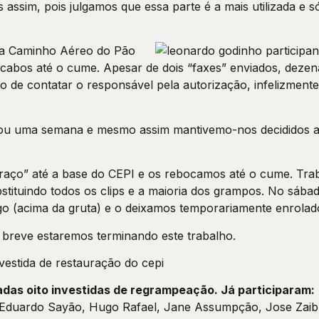
os assim, pois julgamos que essa parte é a mais utilizada 
a Caminho Aéreo do Pão
 cabos até o cume. Apesar de dois “faxes” enviados, deze
ito de contatar o responsável pela autorização, infelizme
sou uma semana e mesmo assim mantivemo-nos decididos a
aço” até a base do CEPI e os rebocamos até o cume. Tr
bstituindo todos os clips e a maioria dos grampos. No sáb
go (acima da gruta) e o deixamos temporariamente enrolad
breve estaremos terminando este trabalho.
adas oito investidas de regrampeação. Já participaram:
 Eduardo Sayão, Hugo Rafael, Jane Assumpção, Jose Zaib