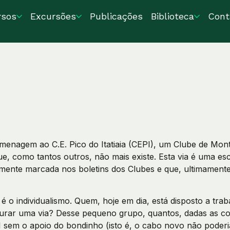
rsos
Excursões
Publicações
Biblioteca
Cont
enagem ao C.E. Pico do Itatiaia (CEPI), um Clube de Mont
e, como tantos outros, não mais existe. Esta via é uma es
emente marcada nos boletins dos Clubes e que, ultimamente
 o individualismo. Quem, hoje em dia, está disposto a trab
aurar uma via? Desse pequeno grupo, quantos, dadas as co
I sem o apoio do bondinho (isto é, o cabo novo não poder