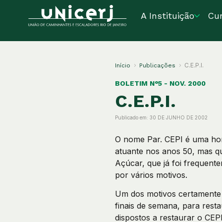
A Instituição
Cu
C.E.P.I.
Início
Publicações
BOLETIM N°5 - NOV. 2000
C.E.P.I.
Publicado em:
30 DE JUNHO DE 2002
O nome Par. CEPI é uma hom
atuante nos anos 50, mas qu
Açúcar, que já foi frequent
por vários motivos.
Um dos motivos certamente é
finais de semana, para rest
dispostos a restaurar o CEP