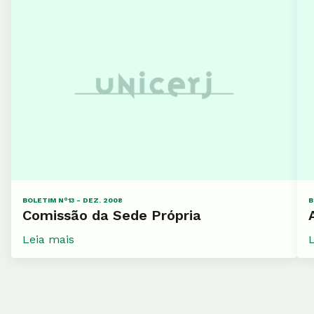
BOLETIM N°13 - DEZ. 2008
B
Comissão da Sede Própria
Leia mais