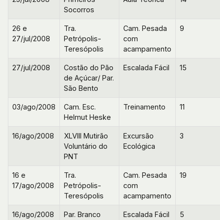
Socorros
26 e
Tra.
Cam. Pesada
9
27/jul/2008
Petrópolis-
com
Teresópolis
acampamento
27/jul/2008
Costão do Pão
Escalada Fácil
15
de Açúcar/ Par.
São Bento
03/ago/2008
Cam. Esc.
Treinamento
11
Helmut Heske
16/ago/2008
XLVIII Mutirão
Excursão
3
Voluntário do
Ecológica
PNT
16 e
Tra.
Cam. Pesada
19
17/ago/2008
Petrópolis-
com
Teresópolis
acampamento
16/ago/2008
Par. Branco
Escalada Fácil
5