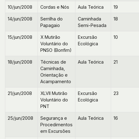
10/jun/2008
Cordas e Nós
Aula Teórica
19
14/jun/2008
Serrilha do
Caminhada
18
Papagaio
Semi-Pesada
15/jun/2008
X Mutirão
Excursão
10
Voluntário do
Ecológica
PNSO (Bonfim)
18/jun/2008
Técnicas de
Aula Teórica
21
Caminhada,
Orientação e
Acampamento
21/jun/2008
XLVII Mutirão
Excursão
23
Voluntário do
Ecológica
PNT
25/jun/2008
Segurança e
Aula Teórica
16
Procedimentos
em Excursões