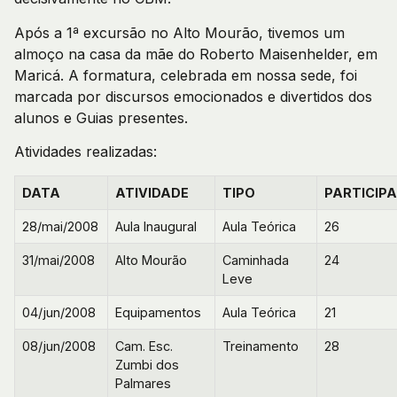
Após a 1ª excursão no Alto Mourão, tivemos um
almoço na casa da mãe do Roberto Maisenhelder, em
Maricá. A formatura, celebrada em nossa sede, foi
marcada por discursos emocionados e divertidos dos
alunos e Guias presentes.
Atividades realizadas:
DATA
ATIVIDADE
TIPO
PARTICIP
28/mai/2008
Aula Inaugural
Aula Teórica
26
31/mai/2008
Alto Mourão
Caminhada
24
Leve
04/jun/2008
Equipamentos
Aula Teórica
21
08/jun/2008
Cam. Esc.
Treinamento
28
Zumbi dos
Palmares