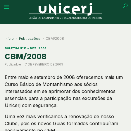
uição
CBM/2008
Início
Publicações
BOLETIM N°13 - DEZ. 2008
CBM/2008
Publicado em:
7 DE FEVEREIRO DE 2009
es
Entre maio e setembro de 2008 oferecemos mais um
Curso Básico de Montanhismo aos sócios
ções
interessados em se aprimorar dos conhecimentos
essenciais para a participação nas excursões da
ca
Unicerj com segurança.
Uma vez mais verificamos a renovação de nosso
Clube, pois os novos Guias formados contribuíram
decisivamente no CBM.