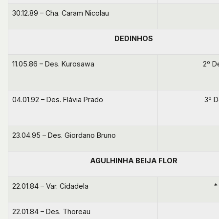
30.12.89 – Cha. Caram Nicolau
DEDINHOS
o
11.05.86 – Des. Kurosawa
2
De
o
04.01.92 – Des. Flávia Prado
3
De
23.04.95 – Des. Giordano Bruno
AGULHINHA BEIJA FLOR
22.01.84 – Var. Cidadela
*
22.01.84 – Des. Thoreau