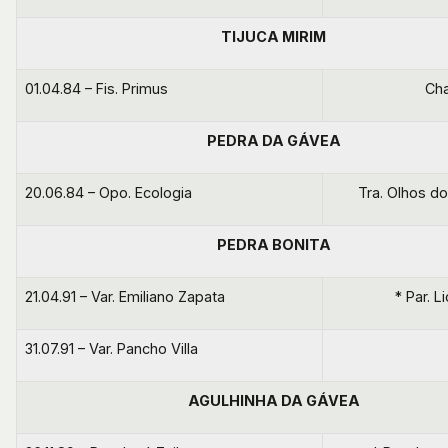
TIJUCA MIRIM
01.04.84 – Fis. Primus
Cha
PEDRA DA GÁVEA
20.06.84 – Opo. Ecologia
Tra. Olhos d
PEDRA BONITA
21.04.91 – Var. Emiliano Zapata
* Par. L
31.07.91 – Var. Pancho Villa
AGULHINHA DA GÁVEA