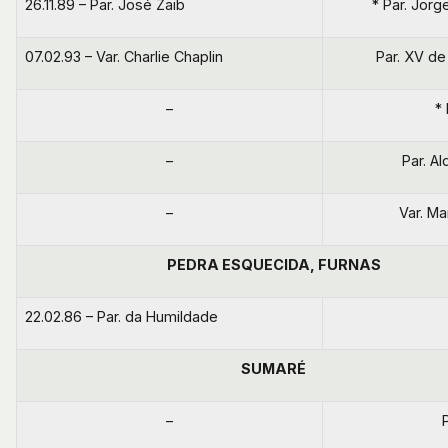
26.11.89 – Par. José Zaib
* Par. Jorg
07.02.93 – Var. Charlie Chaplin
Par. XV d
–
*
–
Par. A
–
Var. Ma
PEDRA ESQUECIDA, FURNAS
22.02.86 – Par. da Humildade
SUMARÉ
–