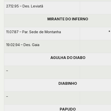
27.12.95 – Des. Leviatã
MIRANTE DO INFERNO
11.07.87 – Par. Sede de Montanha
*
19.02.94 – Des. Gaia
AGULHA DO DIABO
–
DIABINHO
–
PAPUDO