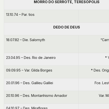
MORRO DO SERROTE, TERESÓPOLIS
13.10.74 – Par. tios
DEDO DE DEUS
18.07.82 – Die. Salomyth
“Cam
23.04.95 – Des. Rio de Janeiro
* 
09.09.95 – Var. Gilda Borges
* Des. Orig
20.01.96 – Des. Galileu Galilei
Fce. Le
20.10.96 – Des. Montanhismo Amador
Var. M
04.10.97 – Des. Miraflores