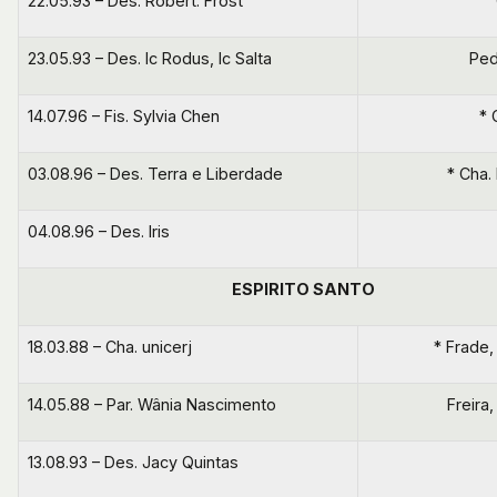
22.05.93 – Des. Robert. Frost
23.05.93 – Des. Ic Rodus, Ic Salta
Ped
14.07.96 – Fis. Sylvia Chen
* 
03.08.96 – Des. Terra e Liberdade
* Cha.
04.08.96 – Des. Iris
ESPIRITO SANTO
18.03.88 – Cha. unicerj
* Frade,
14.05.88 – Par. Wânia Nascimento
Freira
13.08.93 – Des. Jacy Quintas