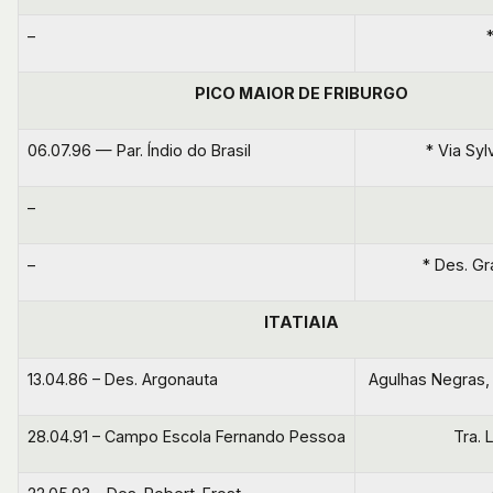
–
PICO MAIOR DE FRIBURGO
06.07.96 — Par. Índio do Brasil
* Via Sy
–
–
* Des. G
ITATIAIA
13.04.86 – Des. Argonauta
Agulhas Negras,
28.04.91 – Campo Escola Fernando Pessoa
Tra. 