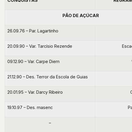
CONQUISTAS
REGRA
PÃO DE AÇÚCAR
26.09.76 – Par. Lagartinho
20.09.90 – Var. Tarcísio Rezende
Esca
09.12.90 – Var. Carpe Diem
21.12.90 – Des. Terror da Escola de Guias
20.01.95 – Var. Darcy Ribeiro
19.10.97 – Des. masenc
P
–