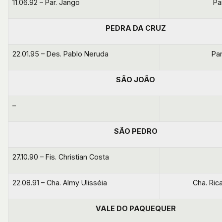
11.06.92 – Par. Jango
Pa
PEDRA DA CRUZ
22.01.95 – Des. Pablo Neruda
Par
SÃO JOÃO
–
SÃO PEDRO
27.10.90 – Fis. Christian Costa
22.08.91 – Cha. Almy Ulisséia
Cha. Ric
VALE DO PAQUEQUER