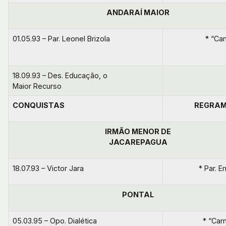
ANDARAÍ MAIOR
01.05.93 – Par. Leonel Brizola
* “Ca
18.09.93 – Des. Educação, o
Maior Recurso
CONQUISTAS
REGRA
IRMÃO MENOR DE
JACAREPAGUA
18.07.93 – Victor Jara
* Par. E
PONTAL
05.03.95 – Opo. Dialética
* “Cam