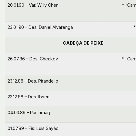
20.01.90 – Var. Willy Chen
* “Cam
23.01.90 – Des. Daniel Alvarenga
*
CABEÇA DE PEIXE
26.07.86 – Des. Checkov
* “Cam
23.12.88 – Des. Pirandello
23.12.88 – Des. Ibsen
04.03.89 – Par. amarj
01.07.89 – Fis. Luis Sayão