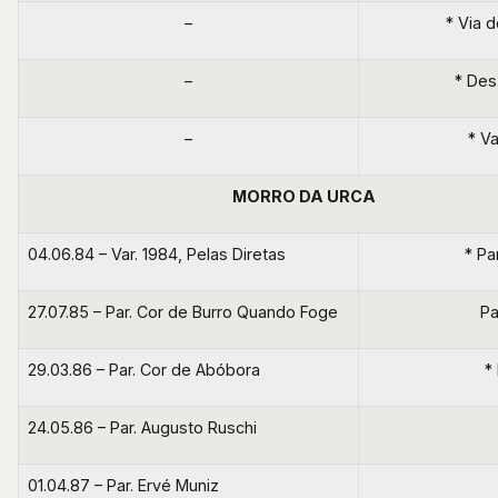
–
* Via d
–
* Des
–
* V
MORRO DA URCA
04.06.84 – Var. 1984, Pelas Diretas
* Pa
27.07.85 – Par. Cor de Burro Quando Foge
Pa
29.03.86 – Par. Cor de Abóbora
*
24.05.86 – Par. Augusto Ruschi
01.04.87 – Par. Ervé Muniz