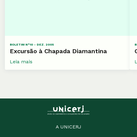
BOLETIM N°10 - DEZ. 2005
B
Excursão à Chapada Diamantina
Leia mais
A UNICERJ