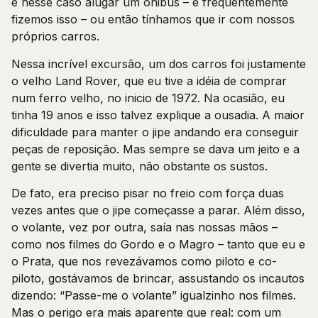
e nesse caso alugar um ônibus – e freqüentemente
fizemos isso – ou então tínhamos que ir com nossos
próprios carros.
Nessa incrível excursão, um dos carros foi justamente
o velho Land Rover, que eu tive a idéia de comprar
num ferro velho, no inicio de 1972. Na ocasião, eu
tinha 19 anos e isso talvez explique a ousadia. A maior
dificuldade para manter o jipe andando era conseguir
peças de reposição. Mas sempre se dava um jeito e a
gente se divertia muito, não obstante os sustos.
De fato, era preciso pisar no freio com força duas
vezes antes que o jipe começasse a parar. Além disso,
o volante, vez por outra, saía nas nossas mãos –
como nos filmes do Gordo e o Magro – tanto que eu e
o Prata, que nos revezávamos como piloto e co-
piloto, gostávamos de brincar, assustando os incautos
dizendo: “Passe-me o volante” igualzinho nos filmes.
Mas o perigo era mais aparente que real: com um