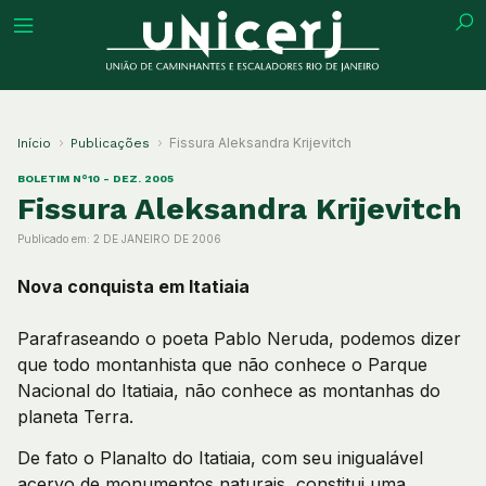
tuição
Fissura Aleksandra Krijevitch
Início
Publicações
BOLETIM N°10 - DEZ. 2005
Fissura Aleksandra Krijevitch
Publicado em:
2 DE JANEIRO DE 2006
ões
Nova conquista em Itatiaia
ações
Parafraseando o poeta Pablo Neruda, podemos dizer
que todo montanhista que não conhece o Parque
eca
Nacional do Itatiaia, não conhece as montanhas do
planeta Terra.
o
De fato o Planalto do Itatiaia, com seu inigualável
acervo de monumentos naturais, constitui uma