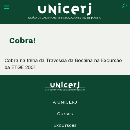
tuição
Cobra!
Cobra na trilha da Travessia da Bocaina na Excursão
ões
da ETGE 2001
ações
eca
A UNICERJ
Cursos
o
Excursões