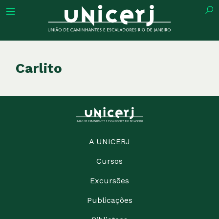
tuição
Carlito
ões
ações
A UNICERJ
Cursos
eca
Excursões
o
Publicações