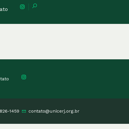
ato
tato
3826-1459
contato@unicerj.org.br