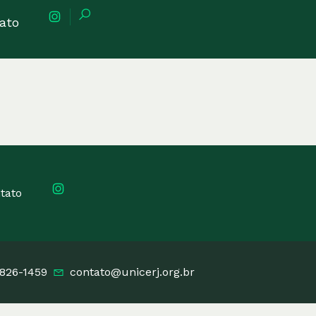
ato
tato
3826-1459
contato@unicerj.org.br