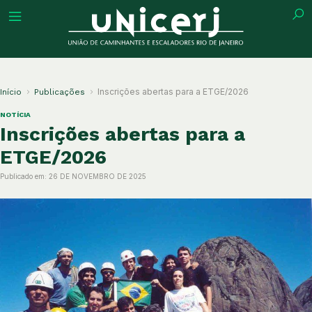
tuição
Inscrições abertas para a ETGE/2026
Início
Publicações
NOTÍCIA
Inscrições abertas para a
ETGE/2026
ões
Publicado em:
26 DE NOVEMBRO DE 2025
ações
eca
o