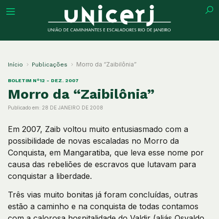
tuição
Morro da “Zaibilônia”
Início
Publicações
BOLETIM N°12 - DEZ. 2007
Morro da “Zaibilônia”
Publicado em:
28 DE JANEIRO DE 2008
ões
Em 2007, Zaib voltou muito entusiasmado com a
ações
possibilidade de novas escaladas no Morro da
Conquista, em Mangaratiba, que leva esse nome por
causa das rebeliões de escravos que lutavam para
eca
conquistar a liberdade.
o
Três vias muito bonitas já foram concluídas, outras
estão a caminho e na conquista de todas contamos
com a calorosa hospitalidade do Valdir (aliás Osvaldo