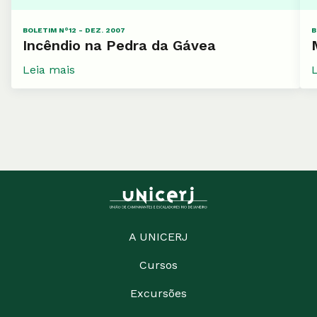
BOLETIM N°12 - DEZ. 2007
B
Incêndio na Pedra da Gávea
Leia mais
A UNICERJ
Cursos
Excursões