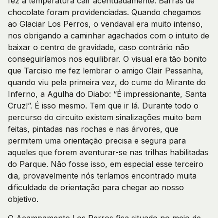
fez a temperatura cair acentuadamente. Barras de
chocolate foram providenciadas. Quando chegamos
ao Glaciar Los Perros, o vendaval era muito intenso,
nos obrigando a caminhar agachados com o intuito de
baixar o centro de gravidade, caso contrário não
conseguiríamos nos equilibrar. O visual era tão bonito
que Tarcisio me fez lembrar o amigo Clair Pessanha,
quando viu pela primeira vez, do cume do Mirante do
Inferno, a Agulha do Diabo: “É impressionante, Santa
Cruz!”. É isso mesmo. Tem que ir lá. Durante todo o
percurso do circuito existem sinalizações muito bem
feitas, pintadas nas rochas e nas árvores, que
permitem uma orientação precisa e segura para
aqueles que forem aventurar-se nas trilhas habilitadas
do Parque. Não fosse isso, em especial esse terceiro
dia, provavelmente nós teríamos encontrado muita
dificuldade de orientação para chegar ao nosso
objetivo.
O Acampamento Los Perros fica situado no meio de