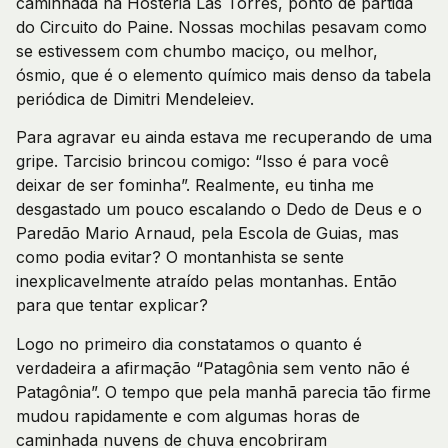
caminhada na Hosteria Las Torres, ponto de partida
do Circuito do Paine. Nossas mochilas pesavam como
se estivessem com chumbo maciço, ou melhor,
ósmio, que é o elemento químico mais denso da tabela
periódica de Dimitri Mendeleiev.
Para agravar eu ainda estava me recuperando de uma
gripe. Tarcisio brincou comigo: “Isso é para você
deixar de ser fominha”. Realmente, eu tinha me
desgastado um pouco escalando o Dedo de Deus e o
Paredão Mario Arnaud, pela Escola de Guias, mas
como podia evitar? O montanhista se sente
inexplicavelmente atraído pelas montanhas. Então
para que tentar explicar?
Logo no primeiro dia constatamos o quanto é
verdadeira a afirmação “Patagônia sem vento não é
Patagônia”. O tempo que pela manhã parecia tão firme
mudou rapidamente e com algumas horas de
caminhada nuvens de chuva encobriram