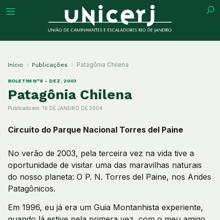
tuição
Patagônia Chilena
Início
Publicações
BOLETIM N°8 - DEZ. 2003
Patagônia Chilena
Publicado em:
16 DE JANEIRO DE 2004
ões
Circuito do Parque Nacional Torres del Paine
ações
No verão de 2003, pela terceira vez na vida tive a
oportunidade de visitar uma das maravilhas naturais
eca
do nosso planeta: O P. N. Torres del Paine, nos Andes
Patagônicos.
o
Em 1996, eu já era um Guia Montanhista experiente,
quando lá estive pela primera vez, com o meu amigo