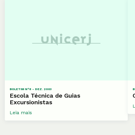
BOLETIM N°8 - DEZ. 2003
B
Escola Técnica de Guias
Excursionistas
Leia mais